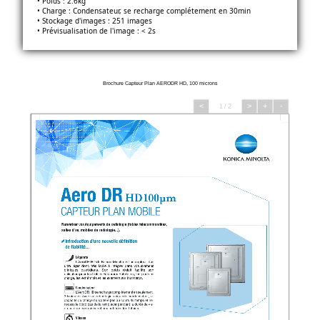
• Poids : 2.6kg
• Charge : Condensateur, se recharge complétement en 30min
• Stockage d'images : 251 images
• Prévisualisation de l'image : < 2s
Brochure Capteur Plan AERODR HD, 100 microns
<
>
+
-
1 / 2